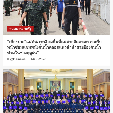
หน่วยงานภาครัฐ
“เชียงราย”แม่ทัพภาค3 ลงพื้นที่แม่สายติดตามความคืบ
หน้าซ่อมแซมพนังกั้นน้ำตลอดแนวลำน้ำสายป้องกันน้ำ
ท่วมในช่วงฤดูฝน”
@thainews
14/06/2026