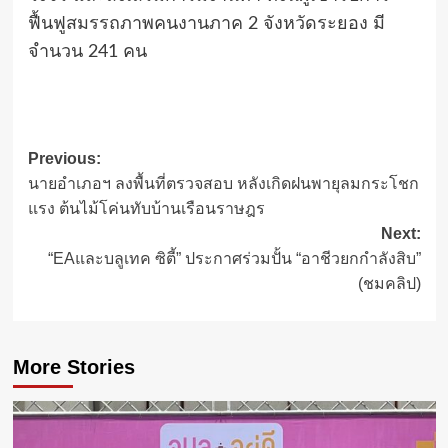
ฟื้นฟูสมรรถภาพคนงานภาค 2 จังหวัดระยอง มี
จำนวน 241 คน
Post
Previous:
นายอำเภอฯ ลงพื้นที่ตรวจสอบ หลังเกิดฝนพายุลมกระโชก
navigation
แรง ต้นไม้โค่นทับบ้านเรือนราษฎร
Next:
“EAและบลูเทค ซิตี้” ประกาศร่วมปั้น “อาชีวยกกำลังสิบ”
(ชมคลิป)
More Stories