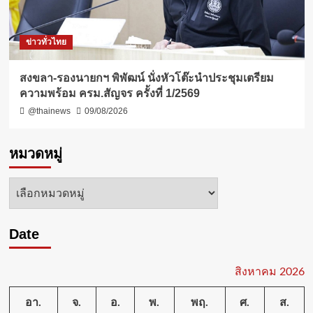
ข่าวทั่วไทย
สงขลา-รองนายกฯ พิพัฒน์ นั่งหัวโต๊ะนำประชุมเตรียม
ความพร้อม ครม.สัญจร ครั้งที่ 1/2569
@thainews
09/08/2026
หมวดหมู่
หมวด
หมู่
Date
สิงหาคม 2026
อา.
จ.
อ.
พ.
พฤ.
ศ.
ส.