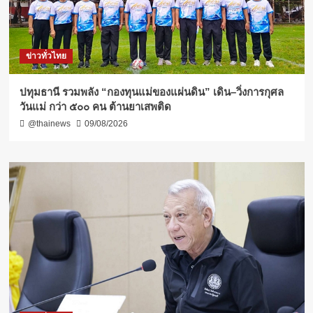
ข่าวทั่วไทย
ปทุมธานี รวมพลัง “กองทุนแม่ของแผ่นดิน” เดิน–วิ่งการกุศล
วันแม่ กว่า ๕๐๐ คน ต้านยาเสพติด
@thainews
09/08/2026