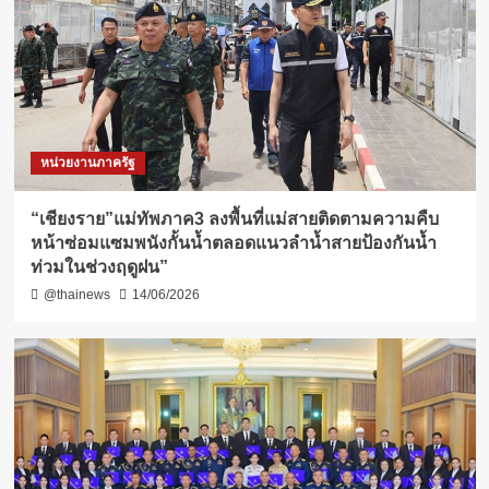
หน่วยงานภาครัฐ
“เชียงราย”แม่ทัพภาค3 ลงพื้นที่แม่สายติดตามความคืบ
หน้าซ่อมแซมพนังกั้นน้ำตลอดแนวลำน้ำสายป้องกันน้ำ
ท่วมในช่วงฤดูฝน”
@thainews
14/06/2026