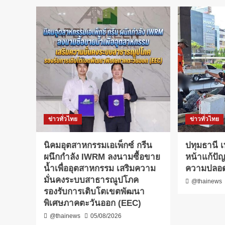
ข่าวทั่วไทย
ข่าวทั่วไทย
​นิคมอุตสาหกรรมเอเพ็กซ์ กรีน
ปทุมธานี 
ผนึกกำลัง IWRM ลงนามซื้อขาย
หน้าแก้ปัญห
น้ำเพื่ออุตสาหกรรม เสริมความ
ความปลอ
มั่นคงระบบสาธารณูปโภค
@thainews
รองรับการเติบโตเขตพัฒนา
พิเศษภาคตะวันออก (EEC)
@thainews
05/08/2026