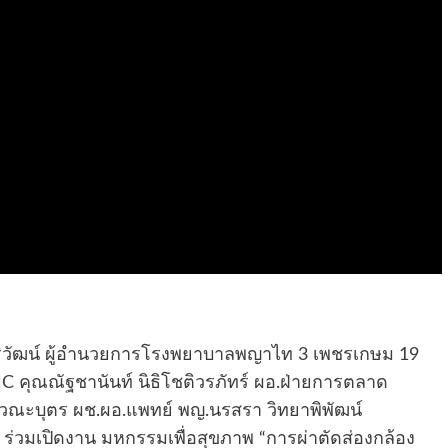
สิริวัฒน์ ผู้อำนวยการโรงพยาบาลพญาไท 3 เพชรเกษม 19
C คุณณัฐชานันท์ นิธิโชติวรภัทร์ ผอ.ฝ่ายการตลาด
โตวณะบุตร ผช.ผอ.แพทย์ พญ.นรสรา วิทยาพิพัฒน์
 ร่วมเปิดงาน มหกรรมเพื่อสุขภาพ “การผ่าตัดส่องกล้อง