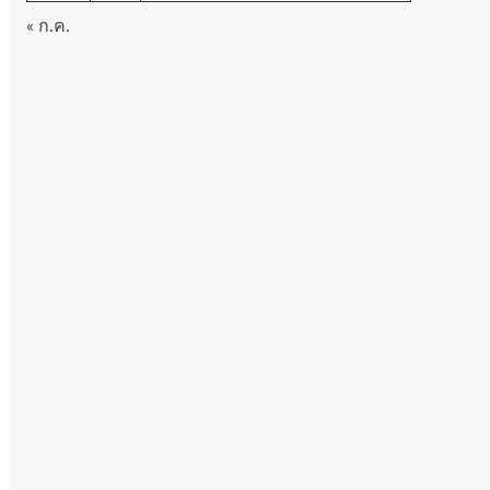
« ก.ค.