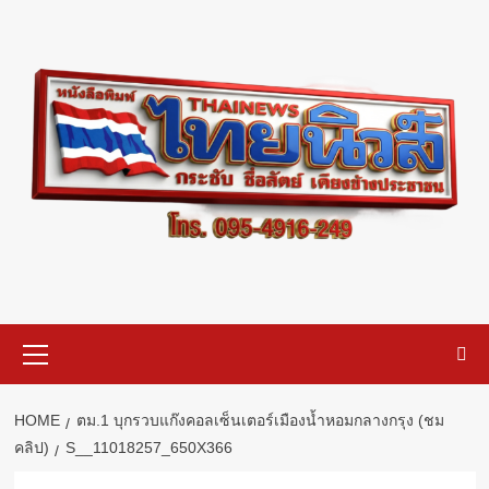
Skip
to
content
Primary
Menu
HOME
ตม.1 บุกรวบแก๊งคอลเซ็นเตอร์เมืองน้ำหอมกลางกรุง (ชม
คลิป)
S__11018257_650X366