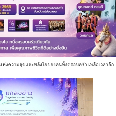
รมแห่งความสุขและพลังใจของคนทั้งครอบครัว เหลือเวลาอีก