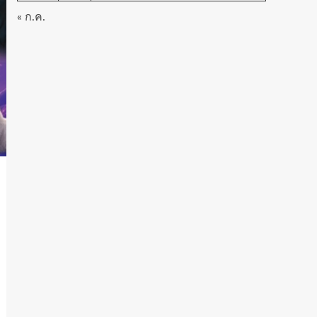
« ก.ค.