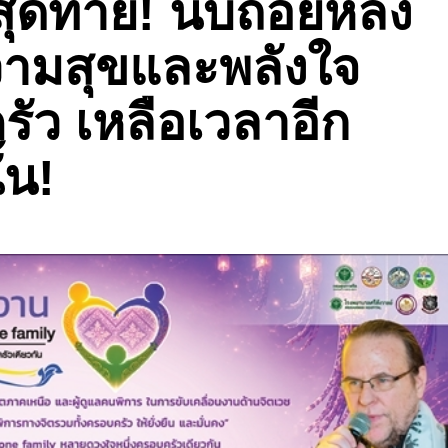
สุดท้าย! นับถอยหลัง
วามสุขและพลังใจ
ัว เหลือเวลาอีก
ั้น!