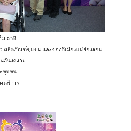
็ม อาทิ
 ผลิตภัณฑ์ชุมชน และของดีเมืองแม่ฮ่องสอน
านอันงดงาม
ละชุมชน
ตคนพิการ