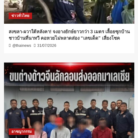
ข่าวทั่วไทย
สงขลา-ผวาใต้หลังคา! จงอางยักษ์ยาวกว่า 3 เมตร เลื้อยซุกบ้าน
ชาวบ้านที่นาทวี คอหวยไม่พลาดส่อง “เลขเด็ด” เสี่ยงโชค
@thainews
31/07/2026
อาชญากรรม