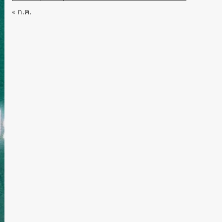
« ก.ค.