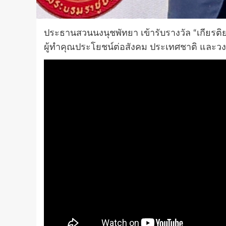
ประธานสวนนงนุชพัทยา เข้ารับรางวัล “เกียรติ
ผู้ทำคุณประโยชน์ต่อสังคม ประเทศชาติ และว