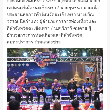
จังหวัดฉะเชิงเทรา / นางขวัญกมล ฉายแสง นายก
เทศมนตรีเมืองฉะเชิงเทรา / นายยุทธนา มาตเจือ
ประธานหอการค้าจังหวัดฉะเชิงเทรา นางปวีณ
วรรณ นิลกำแหง ผู้อำนวยการการท่องเที่ยวและ
กีฬาจังหวัดฉะเชิงเทรา / น.ส.วิภาวี คมคาย ผู้
อำนวยการการท่องเที่ยวและกีฬาจังหวัด
สมุทรปราการ ร่วมแถลงข่าว