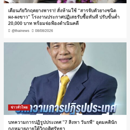
เตือนภัยวิกฤตยางพารา! สั่งห้ามใช้ “สารจับตัวยางชนิด
ผง-ผงขาว” โรงงานประกาศปฏิเสธรับซื้อทันที ปรับขั้นต่ำ
20,000 บาท พร้อมจ่อฟ้องดำเนินคดี
@thainews
08/08/2026
ข่าวทั่วไทย
บทความการปฏิรูปประเทศ ”7 สิงหา วันรพี“ อุดมคตินัก
กฎหมายภายใต้วิกฤติศรัทธา