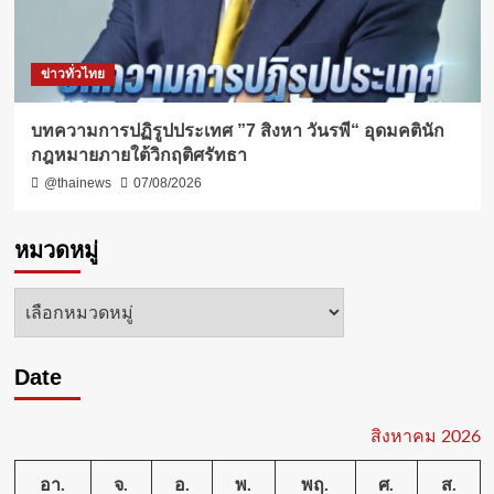
ข่าวทั่วไทย
บทความการปฏิรูปประเทศ ”7 สิงหา วันรพี“ อุดมคตินัก
กฎหมายภายใต้วิกฤติศรัทธา
@thainews
07/08/2026
หมวดหมู่
หมวด
หมู่
Date
สิงหาคม 2026
อา.
จ.
อ.
พ.
พฤ.
ศ.
ส.