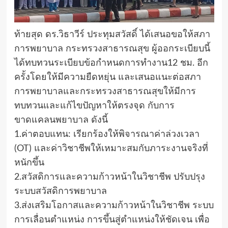
​ท้ายสุด​ ดร.​วิธา​วีร์​ ประทุ​ม​สวัสดิ์​ ได้เสนอขอให้สภา
การ​พยาบาล​ กระทรวง​สาธารณสุข​ ผู้ออกระเบียบนี้
ได้ทบทวน​ระเบียบข้อกำหนด​การทำงาน​12 ชม.​ อีก
ครั้ง​โดยให้มีความยืดหยุ่น และเสนอแนะต่อสภา
การพยาบาลและกระทรวงสาธารณสุขให้มีการ
ทบทวนและแก้ไขปัญหาให้ตรงจุด กับการ
ขาดแคลน​พยาบาล ดังนี้
1.​ค่าตอบแทน: เรียกร้องให้พิจารณาค่าล่วงเวลา
(OT) และค่าวิชาชีพให้เหมาะสมกับภาระงานจริงที่
หนักขึ้น
2.​สวัสดิการและความก้าวหน้าในวิชาชีพ​ ปรับปรุง
ระบบสวัสดิการพยาบาล
3.ส่งเสริมโอกาสและความก้าวหน้าในวิชาชีพ​ ระบบ
การเลื่อนตำแหน่ง​ การขึ้นสู่ตำแหน่งให้ชัดเจน​ เพื่อ