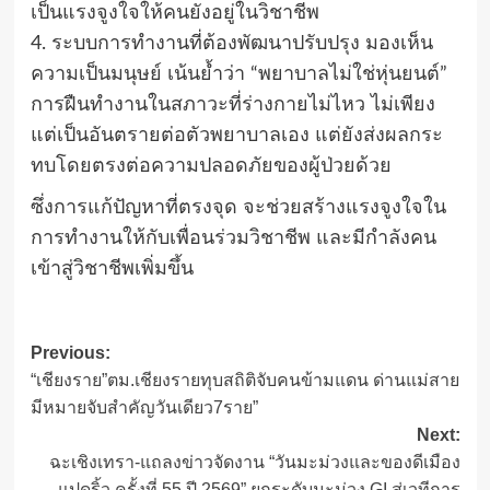
เป็นแรงจูงใจให้คนยังอยู่ในวิชาชีพ
4. ระบบการทำงานที่ต้องพัฒนาปรับปรุง​ ​มองเห็น
ความเป็นมนุษย์ เน้นย้ำว่า “พยาบาลไม่ใช่หุ่นยนต์”
การฝืนทำงานในสภาวะที่ร่างกายไม่ไหว ไม่เพียง
แต่เป็นอันตรายต่อตัวพยาบาลเอง แต่ยังส่งผลกระ
ทบโดยตรงต่อความปลอดภัยของผู้ป่วยด้วย
ซึ่งการแก้ปัญหา​ที่ตรงจุด​ จะช่วยสร้างแรงจูงใจ​ใน
การทำงาน​ให้​กับเพื่อนร่วม​วิชา​ชีพ​ และมีกำลังคน
เข้าสู่​วิชา​ชีพเพิ่มขึ้น
Post
Previous:
“เชียงราย”ตม.เชียงรายทุบสถิติจับคนข้ามแดน ด่านแม่สาย
navigation
มีหมายจับสำคัญวันเดียว7ราย”
Next:
ฉะเชิงเทรา-แถลงข่าวจัดงาน “วันมะม่วงและของดีเมือง
แปดริ้ว ครั้งที่ 55 ปี 2569” ยกระดับมะม่วง GI สู่เวทีการ