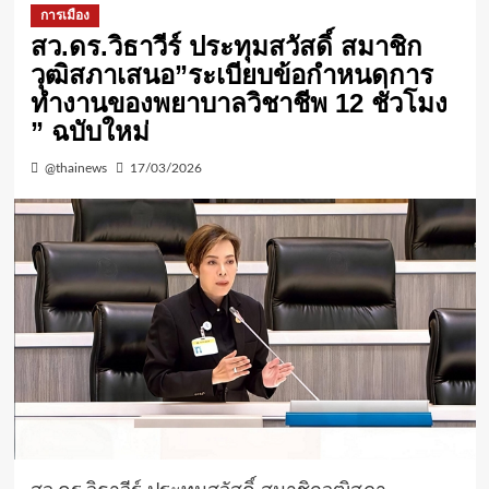
การเมือง
สว.ดร.วิธา​วีร์​ ประทุ​ม​สวัสดิ์​ สมาชิก
วุฒิสภาเสนอ”ระเบียบข้อกำหนดการ
ทำงานของพยาบาลวิชาชีพ​ 12 ชั่วโมง​
” ฉบับใหม่
@thainews
17/03/2026