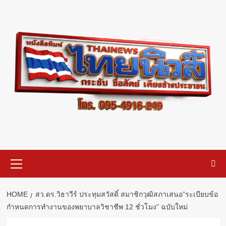
Skip
to
content
Primary
Menu
HOME
สว.ดร.วิธา​วีร์​ ประทุ​ม​สวัสดิ์​ สมาชิกวุฒิสภาเสนอ”ระเบียบข้อ
กำหนดการทำงานของพยาบาลวิชาชีพ​ 12 ชั่วโมง​” ฉบับใหม่