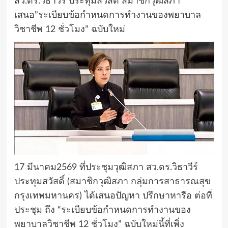
สว.ดร.วิธา​วีร์​ ประทุ​ม​สวัสดิ์​ สมาชิกวุฒิสภา
เสนอ”ระเบียบข้อกำหนดการทำงานของพยาบาล
วิชาชีพ​ 12 ชั่วโมง​” ฉบับใหม่
17 มีนาคม​2569​ ที่ประชุมวุฒิสภา​ สว.ดร.วิธา​วีร์​
ประทุ​ม​สวัสดิ์​ (สมาชิกวุฒิสภา กลุ่มการสาธารณสุข​
กรุงเทพ​มหานคร​) ​ได้เสนอปัญหา​ ปรึกษาหารือ​ ต่อที่
ประชุม​ ถึง “ระเบียบข้อกำหนดการทำงานของ
พยาบาลวิชาชีพ​ 12 ชั่วโมง​” ฉบับใหม่นี้ที่เพิ่ง