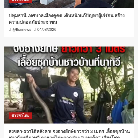
ปทุมธานี เทศบาลเมืองคูคต เดินหน้าแก้ปัญหาผู้เร่ร่อน สร้าง
ความปลอดภัยประชาชน
@thainews
04/08/2026
ข่าวทั่วไทย
สงขลา-ผวาใต้หลังคา! จงอางยักษ์ยาวกว่า 3 เมตร เลื้อยซุกบ้าน
ชาวบ้านที่นาทวี คอหวยไม่พลาดส่อง “เลขเด็ด” เสี่ยงโชค