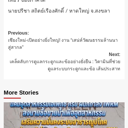
เที่ยว ของภาคใต้
นายปรีชา สถิตย์เรืองศักดิ์ / หาดใหญ่ จ.สงขลา
Post
Previous:
เชึยงใหม่-เปิดอย่างยิ่งใหญ่! งาน “เสน่ห์วัฒนธรรมล้านนา
navigation
สู่สากล”
Next:
เคล็ดลับการดูแลกระดูกและข้ออย่างยั่งยืน : วิตามินที่ช่วย
ดูแลระบบกระดูกและข้อ เส้นประสาท
More Stories