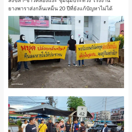
สงขลา-ชาวคลองแงะ ชุมนุมประท้วง โรงงาน
ยางพาราส่งกลิ่นเหม็น 20 ปีที่ยังแก้ปัญหาไม่ได้