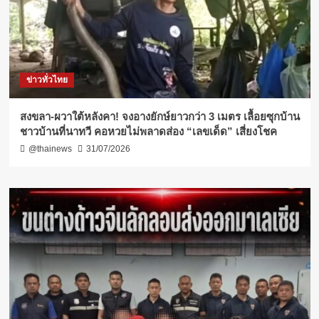
ข่าวทั่วไทย
สงขลา-ผวาใต้หลังคา! จงอางยักษ์ยาวกว่า 3 เมตร เลื้อยซุกบ้าน
ชาวบ้านที่นาทวี คอหวยไม่พลาดส่อง “เลขเด็ด” เสี่ยงโชค
@thainews
31/07/2026