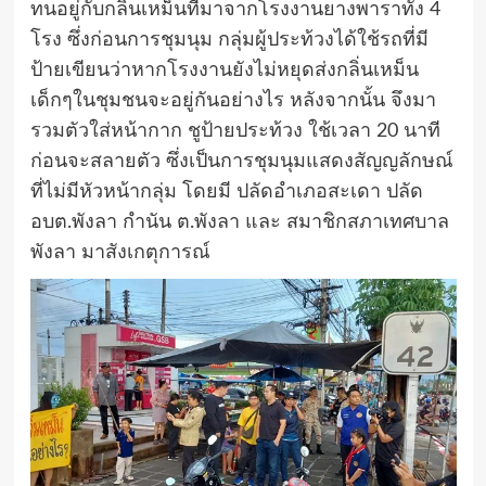
ทนอยู่กับกลิ่นเหม็นที่มาจากโรงงานยางพาราทั้ง 4
โรง ซึ่งก่อนการชุมนุม กลุ่มผู้ประท้วงได้ใช้รถที่มี
ป้ายเขียนว่าหากโรงงานยังไม่หยุดส่งกลิ่นเหม็น
เด็กๆในชุมชนจะอยู่กันอย่างไร หลังจากนั้น จึงมา
รวมตัวใส่หน้ากาก ชูป้ายประท้วง ใช้เวลา 20 นาที
ก่อนจะสลายตัว ซึ่งเป็นการชุมนุมแสดงสัญญลักษณ์
ที่ไม่มีหัวหน้ากลุ่ม โดยมี ปลัดอำเภอสะเดา ปลัด
อบต.พังลา กำนัน ต.พังลา และ สมาชิกสภาเทศบาล
พังลา มาสังเกตุการณ์