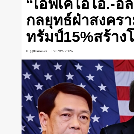
“เอฟเคไอไอ.-อล
กลยุทธ์ฝ่าสงครา
ทรัมป์15%สร้าง
@thainews
23/02/2026