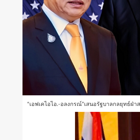
“เอฟเคไอไอ.-อลงกรณ์”เสนอรัฐบาลกลยุทธ์ฝ่า