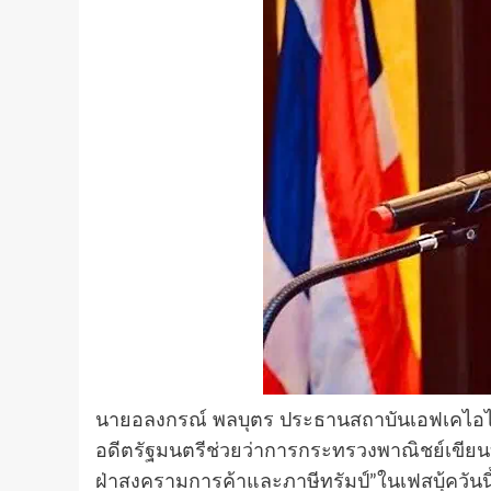
นายอลงกรณ์ พลบุตร ประธานสถาบันเอฟเคไอไ
อดีตรัฐมนตรีช่วยว่าการกระทรวงพาณิชย์เขียนบ
ฝ่าสงครามการค้าและภาษีทรัมป์”ในเฟสบุ้ควันนี้โ