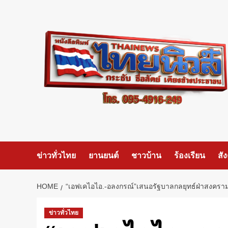
Skip
to
content
ข่าวทั่วไทย
ยานยนต์
ชาวบ้าน
ร้องเรียน
สั
HOME
“เอฟเคไอไอ.-อลงกรณ์”เสนอรัฐบาลกลยุทธ์ฝ่าสงคราม
ข่าวทั่วไทย