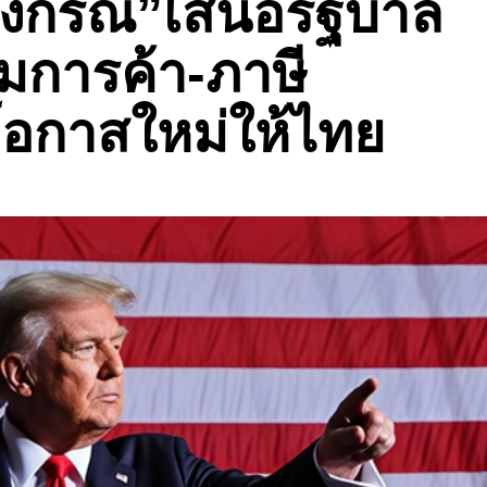
งกรณ์”เสนอรัฐบาล
มการค้า-ภาษี
โอกาสใหม่ให้ไทย