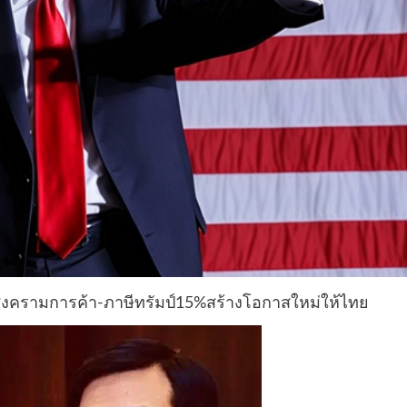
สงครามการค้า-ภาษีทรัมป์15%สร้างโอกาสใหม่ให้ไทย