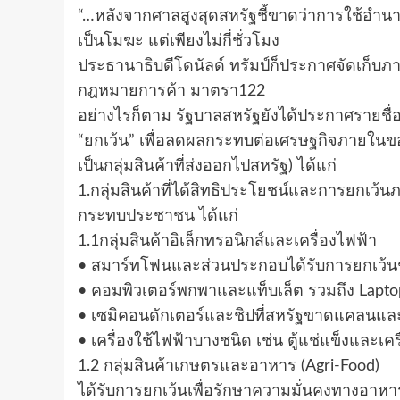
“…หลังจากศาลสูงสุดสหรัฐชี้ขาดว่าการใช้อำ
เป็นโมฆะ แต่เพียงไม่กี่ชั่วโมง
ประธานาธิบดีโดนัลด์ ทรัมป์ก็ประกาศจัดเก็บภาษ
กฎหมายการค้า มาตรา122
อย่างไรก็ตาม รัฐบาลสหรัฐยังได้ประกาศรายชื่อก
“ยกเว้น” เพื่อลดผลกระทบต่อเศรษฐกิจภายใน
เป็นกลุ่มสินค้าที่ส่งออกไปสหรัฐ) ได้แก่
1.กลุ่มสินค้าที่ได้สิทธิประโยชน์และการยกเว้นภ
กระทบประชาชน ได้แก่
1.1กลุ่มสินค้าอิเล็กทรอนิกส์และเครื่องไฟฟ้า
• สมาร์ทโฟนและส่วนประกอบได้รับการยกเว้นชั
• คอมพิวเตอร์พกพาและแท็บเล็ต รวมถึง Lapto
• เซมิคอนดักเตอร์และชิปที่สหรัฐขาดแคลนแ
• เครื่องใช้ไฟฟ้าบางชนิด เช่น ตู้แช่แข็งและเครื
1.2 กลุ่มสินค้าเกษตรและอาหาร (Agri-Food)
ได้รับการยกเว้นเพื่อรักษาความมั่นคงทางอา