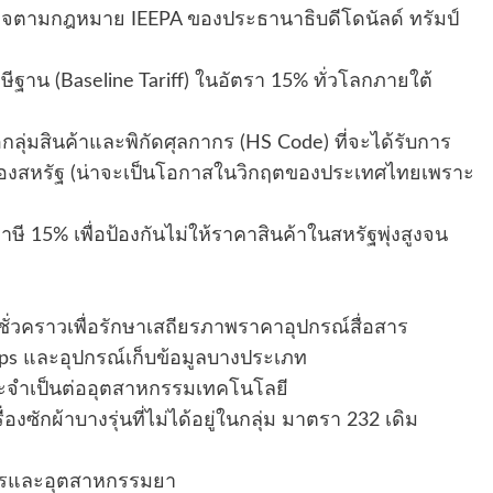
นาจตามกฎหมาย IEEPA ของประธานาธิบดีโดนัลด์ ทรัมป์
ีฐาน (Baseline Tariff) ในอัตรา 15% ทั่วโลกภายใต้
ลุ่มสินค้าและพิกัดศุลกากร (HS Code) ที่จะได้รับการ
ของสหรัฐ (น่าจะเป็นโอกาสในวิกฤตของประเทศไทยเพราะ
าษี 15% เพื่อป้องกันไม่ให้ราคาสินค้าในสหรัฐพุ่งสูงจน
่วคราวเพื่อรักษาเสถียรภาพราคาอุปกรณ์สื่อสาร
ps และอุปกรณ์เก็บข้อมูลบางประเภท
ละจำเป็นต่ออุตสาหกรรมเทคโนโลยี
่องซักผ้าบางรุ่นที่ไม่ได้อยู่ในกลุ่ม มาตรา 232 เดิม
หารและอุตสาหกรรมยา