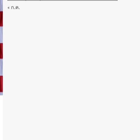
« ก.ค.