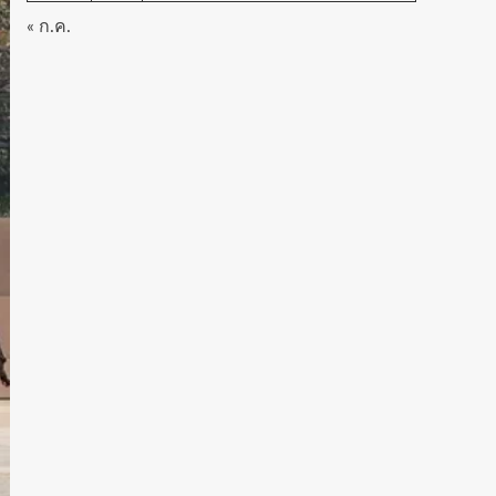
« ก.ค.