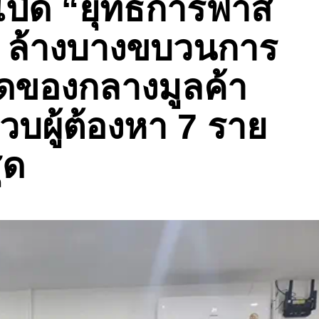
เปิด “ยุทธการฟ้าส
น” ล้างบางขบวนการ
ึดของกลางมูลค้า
วบผู้ต้องหา 7 ราย
ุด