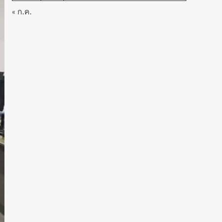
« ก.ค.