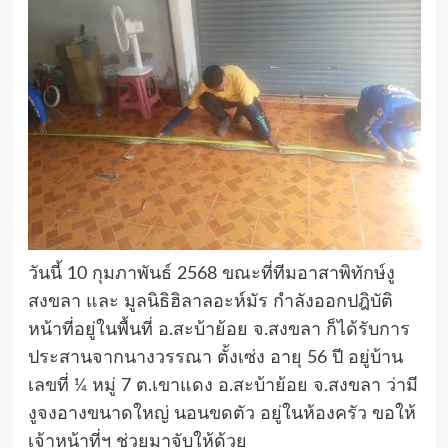
วันนี้ 10 กุมภาพันธ์ 2568 ขณะที่ทีมอาสาพิทักษ์งู
สงขลา และ มูลนิธิฮิลาลอะห์มัร กำลังออกปฎิบัติ
หน้าที่อยู่ในพื้นที่ อ.สะบ้าย้อย จ.สงขลา ก็ได้รับการ
ประสานจากนางวรรณา ตั้งเซ่ง อายุ 56 ปี อยู่บ้าน
เลขที่ ¼ หมู่ 7 ต.เขาแดง อ.สะบ้าย้อย จ.สงขลา ว่ามี
งูจงอางขนาดใหญ่ นอนขดตัว อยู่ในห้องครัว ขอให้
เจ้าหน้าที่ฯ ช่วยมาจับให้ด้วย