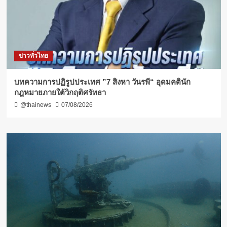
ข่าวทั่วไทย
บทความการปฏิรูปประเทศ ”7 สิงหา วันรพี“ อุดมคตินัก
กฎหมายภายใต้วิกฤติศรัทธา
@thainews
07/08/2026