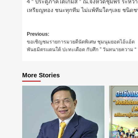
4 ” ประตูภาคใต้เกมส์ ” ณ.จังหวัดชุมพร ระหว่า
เหรียญทอง ชนะทุกทีม ไม่แพ้ทีมใดๆเลย ชนิดชน
Post
Previous:
ขอเชิญชมรายการมวยดีนัดพิเศษ ชุมนุมยอดไอ้แอ้ด
navigation
พันธมิตรแดนใต้ ปะทะเดือด กับศึก ” วันทนายความ “
More Stories