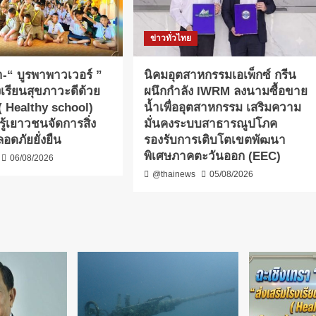
ข่าวทั่วไทย
-​“ บูรพาพาวเวอร์ ”
​นิคมอุตสาหกรรมเอเพ็กซ์ กรีน
งเรียนสุขภาวะดีด้วย
ผนึกกำลัง IWRM ลงนามซื้อขาย
” ( Healthy school)
น้ำเพื่ออุตสาหกรรม เสริมความ
ู้เยาวชนจัดการสิ่ง
มั่นคงระบบสาธารณูปโภค
อดภัยยั่งยืน
รองรับการเติบโตเขตพัฒนา
พิเศษภาคตะวันออก (EEC)
06/08/2026
@thainews
05/08/2026