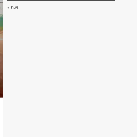
« ก.ค.