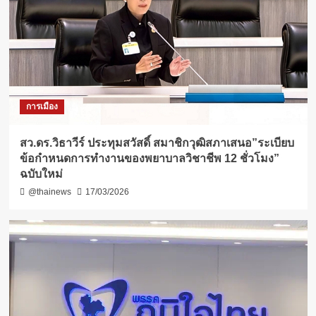
การเมือง
สว.ดร.วิธา​วีร์​ ประทุ​ม​สวัสดิ์​ สมาชิกวุฒิสภาเสนอ”ระเบียบ
ข้อกำหนดการทำงานของพยาบาลวิชาชีพ​ 12 ชั่วโมง​”
ฉบับใหม่
@thainews
17/03/2026