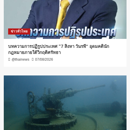
ข่าวทั่วไทย
บทความการปฏิรูปประเทศ ”7 สิงหา วันรพี“ อุดมคตินัก
กฎหมายภายใต้วิกฤติศรัทธา
@thainews
07/08/2026