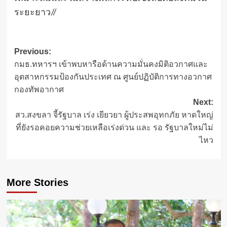
ระยะยาว//
Post
Previous:
กมธ.ทหารฯ เข้าพบหารือด้านความมั่นคงมิติอวกาศและ
navigation
อุตสาหกรรมป้องกันประเทศ ณ ศูนย์ปฏิบัติการทางอวกาศ
กองทัพอากาศ
Next:
สว.สงขลา จี้รัฐบาล เร่ง เยียวยา ผู้ประสพอุทกภัย หาดใหญ่
ที่ยังรอคอยความช่วยเหลือเร่งด่วน และ รอ รัฐบาลใหม่ไม่
ไหว
More Stories