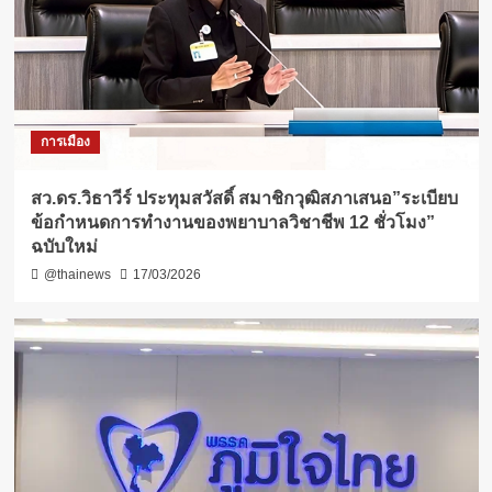
การเมือง
สว.ดร.วิธา​วีร์​ ประทุ​ม​สวัสดิ์​ สมาชิกวุฒิสภาเสนอ”ระเบียบ
ข้อกำหนดการทำงานของพยาบาลวิชาชีพ​ 12 ชั่วโมง​”
ฉบับใหม่
@thainews
17/03/2026