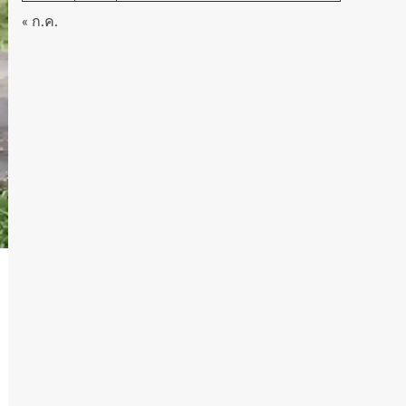
« ก.ค.