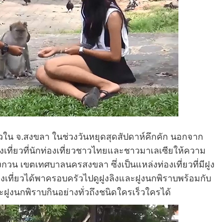
วใน จ.สงขลา ในช่วงวันหยุดสุดสัปดาห์คึกคัก นอกจาก
ที่ยวที่นักท่องเที่ยวชาวไทยและชาวมาเลเซียให้ความ
งกวน เขตเทศบาลนครสงขลา ซึ่งเป็นแหล่งท่องเที่ยวที่มีฝูง
งเที่ยวได้พาครอบครัวไปดูฝูงลิงและฝูงนกพิราบพร้อมกับ
ละฝูงนกพิราบกินอย่างทั่วถึงชนิดใครเร็วใครได้