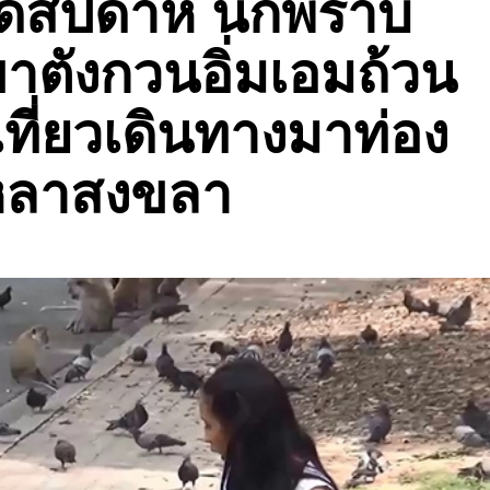
ดสัปดาห์ นกพิราบ
าตังกวนอิ่มเอมถ้วน
เที่ยวเดินทางมาท่อง
ิหลาสงขลา