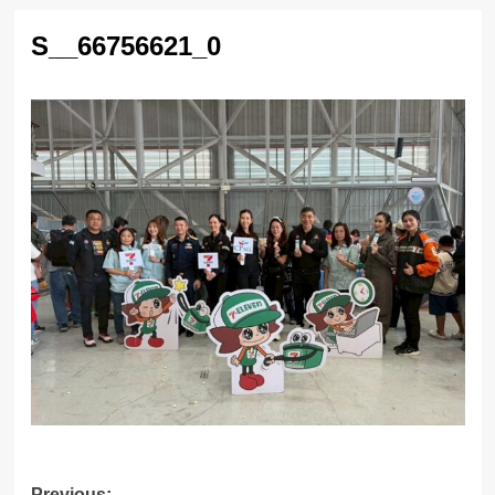
S__66756621_0
Previous: