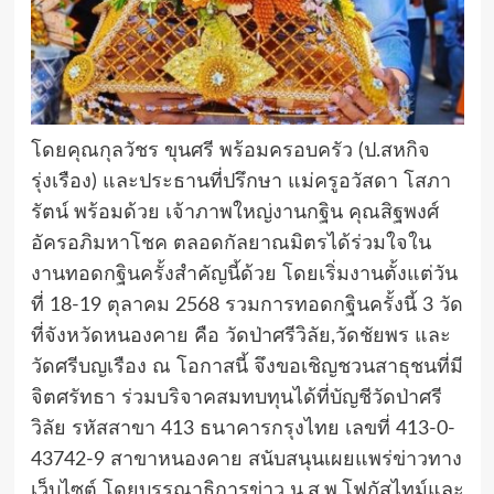
โดยคุณกุลวัชร ขุนศรี พร้อมครอบครัว (ป.สหกิจ
รุ่งเรือง) และประธานที่ปรึกษา แม่ครูอวัสดา โสภา
รัตน์ พร้อมด้วย เจ้าภาพใหญ่งานกฐิน คุณสิฐพงศ์
อัครอภิมหาโชค ตลอดกัลยาณมิตรได้ร่วมใจใน
งานทอดกฐินครั้งสำคัญนี้ด้วย โดยเริ่มงานตั้งแต่วัน
ที่ 18-19 ตุลาคม 2568 รวมการทอดกฐินครั้งนี้ 3 วัด
ที่จังหวัดหนองคาย คือ วัดป่าศรีวิลัย,วัดชัยพร และ
วัดศรีบญเรือง ณ โอกาสนี้ จึงขอเชิญชวนสาธุชนที่มี
จิตศรัทธา ร่วมบริจาคสมทบทุนได้ที่บัญชีวัดป่าศรี
วิลัย รหัสสาขา 413 ธนาคารกรุงไทย เลขที่ 413-0-
43742-9 สาขาหนองคาย สนับสนุนเผยแพร่ข่าวทาง
เว็บไซต์ โดยบรรณาธิการข่าว น.ส.พ.โฟกัสไทม์และ