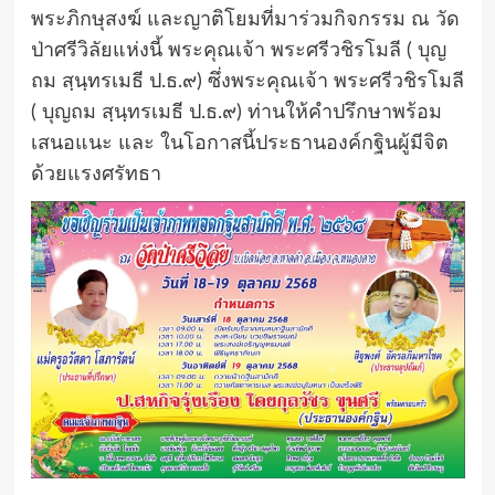
พระภิกษุสงฆ์ และญาติโยมที่มาร่วมกิจกรรม ณ วัด
ป่าศรีวิลัยแห่งนี้ พระคุณเจ้า พระศรีวชิรโมลี ( บุญ
ถม สฺนฺทรเมธี ป.ธ.๙) ซึ่งพระคุณเจ้า พระศรีวชิรโมลี
( บุญถม สฺนฺทรเมธี ป.ธ.๙) ท่านให้คำปรึกษาพร้อม
เสนอแนะ และ ในโอกาสนี้ประธานองค์กฐินผู้มีจิต
ด้วยแรงศรัทธา