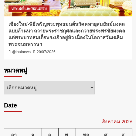
ประเพณีและวัฒนธรรม
เชียงใหม่-พิธีเจริญพระพุทธมนต์นวัคคหายุสมธัมม์มงคล
แบบล้านนา ถวายพระราชกุศลและถวายพระพรชัยมงคล
แด่พระบาทสมเด็จพระเจ้าอยู่หัว เนื่องในโอกาสวันเฉลิม
พระชนมพรรษา
@thainews
20/07/2026
หมวดหมู่
หมวด
หมู่
Date
สิงหาคม 2026
อา.
จ.
อ.
พ.
พฤ.
ศ.
ส.