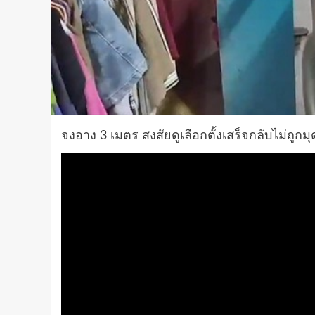
จงอาง 3 เมตร สงสัยดูเลือกตั้งเสร็จกลับไม่ถูกม