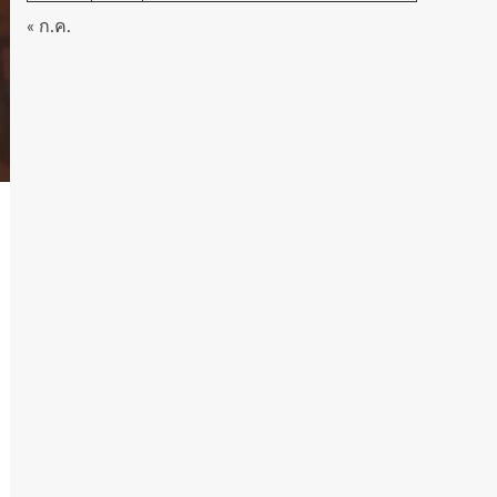
« ก.ค.