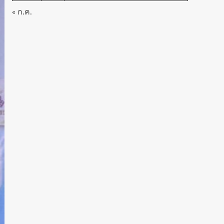
« ก.ค.