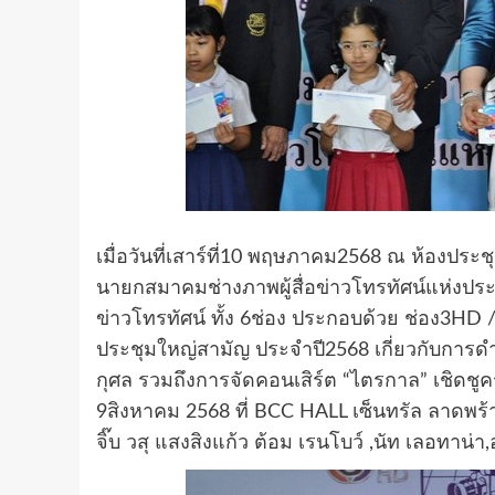
เมื่อวันที่เสาร์ที่10 พฤษภาคม2568 ณ ห้องประ
นายกสมาคมช่างภาพผู้สื่อข่าวโทรทัศน์แห่งประ
ข่าวโทรทัศน์ ทั้ง 6ช่อง ประกอบด้วย ช่อง3HD
ประชุมใหญ่สามัญ ประจำปี2568 เกี่ยวกับการด
กุศล รวมถึงการจัดคอนเสิร์ต “ไตรกาล” เชิดชูคร
9สิงหาคม 2568 ที่ BCC HALL เซ็นทรัล ลาดพร้
จิ๊บ วสุ แสงสิงแก้ว ต้อม เรนโบว์ ,นัท เลอทาน่