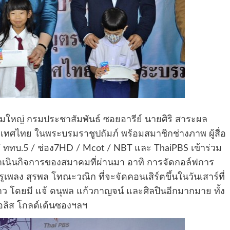
ชุมใหญ่ กรมประชาสัมพันธ์ ซอยอารีย์ นายศิริ สาระผล
เทศไทย ในพระบรมราชูปถัมภ์ พร้อมสมาชิกช่างภาพ ผู้สื่อ
 / ททบ.5 / ช่อง7HD / Mcot / NBT และ ThaiPBS เข้าร่วม
ำเนินกิจการของสมาคมที่ผ่านมา อาทิ การจัดกอล์ฟการ
ูเพลง สุรพล โทณะวณิก ที่จะจัดคอนเสิร์ตขึ้นในวันเสาร์ที่
าว โดยมี แจ้ ดนุพล แก้วกาญจน์ และศิลปินอีกมากมาย ทั้ง
า,อลิส โกลด์เด้นซองฯลฯ