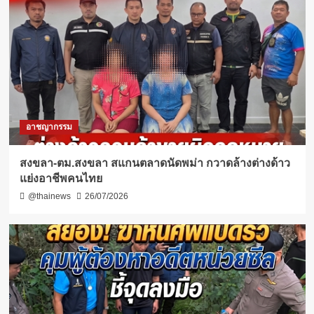
อาชญากรรม
สงขลา-ตม.สงขลา สแกนตลาดนัดพม่า กวาดล้างต่างด้าว
แย่งอาชีพคนไทย
@thainews
26/07/2026