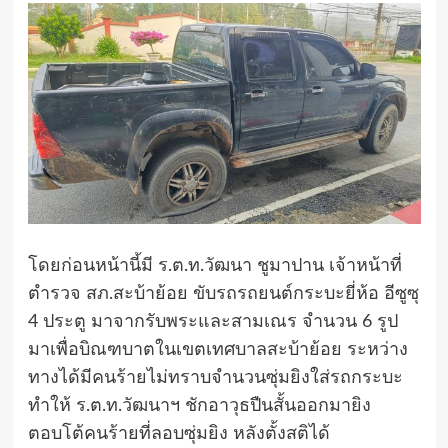
โดยก่อนหน้านี้มี ร.ต.ท.วัฒนา ชูมาปาน เจ้าหน้าที่
ตำรวจ สภ.สะบ้าย้อย ขับรถรถยนต์กระบะยี่ห้อ อีซูซุ
4 ประตู มาจากรับพระและสามเณร จำนวน 6 รูป
มาเพื่อบิณฑบาตในเขตเทศบาลสะบ้าย้อย ระหว่าง
ทางได้มีคนร้ายไม่ทราบจำนวนซุ่มยิงใส่รถกระบะ
ทำให้ ร.ต.ท.วัฒนาฯ ชักอาวุธปืนสั้นออกมายิง
ตอบโต้คนร้ายที่ลอบซุ่มยิง หลังตั้งสติได้