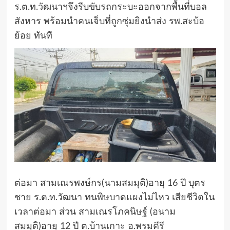
ร.ต.ท.วัฒนาฯจึงรีบขับรถกระบะออกจากพื้นที่บอล
สังหาร พร้อมนำคนเจ็บที่ถูกซุ่มยิงนำส่ง รพ.สะบ้อ
ย้อย ทันที
ต่อมา สามเณรพงษ์กร(นามสมมุติ)อายุ 16 ปี บุตร
ชาย ร.ต.ท.วัฒนา ทนพิษบาดแผงไม่ไหว เสียชีวิตใน
เวลาต่อมา ส่วน สามเณรโภคนิษฐ์ (อนาม
สมมุติ)อายุ 12 ปี ต.บ้านเกาะ อ.พรมคีรี