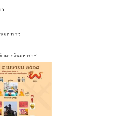
ยา
กสินมหาราช
เจ้าตากสินมหาราช