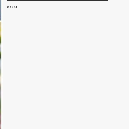
« ก.ค.