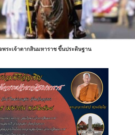
ด็จพระเจ้าตากสินมหาราช ขึ้นประดิษฐาน