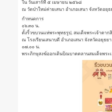
ใน วันเสาร์ที่ ๕ เมษายน ๒๕๖๘
ณ วัดป่าใหม่ค่ายเสนา อำเภอเสนา จังหวัดอยุธ
กำหนดการ
๐๖.๓๐ น.
ตั้งริ้วขบวนแห่พระพุทธรูป, สมเด็จพระเจ้าตา
ณ โรงเรียนเสนาบดี อำเภอเสนา จังหวัดอยุธยา
๐๗.๐๐ น.
พระภิกษุสงฆ์ออกเดินบิณบาตตลานสมเด็จพระ