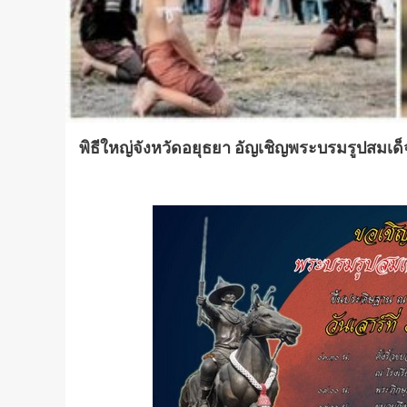
พิธีใหญ่จังหวัดอยุธยา อัญเชิญพระบรมรูปสมเ