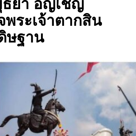
ยุธยา อัญเชิญ
จพระเจ้าตากสิน
ดิษฐาน