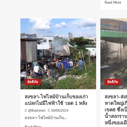
Rea
Read More
สงขลา-
mor
ระทึก
abo
ไฟ
สงข
ไหม้
รับ
อู่
สงก
ซ่อม
ระท
สีรถ
รับ
ควัน
สงก
ดำ
ไฟ
ท่วม
ไหม
เมือง
ร้าน
คาด
ขา
เสีย
สีรถ
หาย
6
ไม่
อัคคีภัย
อัคคีภัย
ชั้น
ต่ำ
ย่า
กว่า
พล
สงขลา-ไฟไหม้บ้านเก็บของเก่า
สงขลา-ส่ง
ล้าน
พิชั
แปลกไม่มีไฟฟ้าใช้ วอด 1 หลัง
หาดใหญ่เก
หาด
เขต8 ซึ่งเ
จนท.
@thainews
30/06/2024
ฉีด
น้ำสงกรานต
สงขลา-ไฟไหม้บ้านเก็บ...
น้ำ
หนึ่งของเ
สกั
Read
Read More