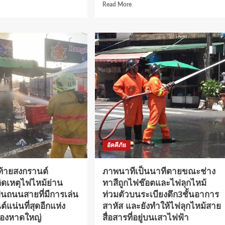
d
Read
Read More
e
more
ut
about
ลา-
สงขลา-
ไฟ
รานต์
ไหม้
ึก
สาย
สื่อสาร
รานต์
โชค
ดี
้
ดับ
เพลิง
ย
ดับ
ได้
ทัน
อัคคีภัย
ชาว
น
บ้าน
วอน
ท้ายสงกรานต์
ภาพนาทีเป็นนาทีตายขณะช่าง
ย
บริษัท
ิดเหตุไฟไหม้ย่าน
ทาสีถูกไฟช๊อตและไฟลุกไหม้
ใหญ่
สาย
ป็นถนนสายที่มีการเล่น
ท่วมตัวบนระเบียงตึก3ชั้นอาการ
เร่ง
สื่อสาร
ควร
์แน่นที่สุดอีกแห่ง
สาหัส และยังทำให้ไฟลุกไหม้สาย
เอา
มืองหาดใหญ่
สื่อสารที่อยู่บนเสาไฟฟ้า
ด
ออก