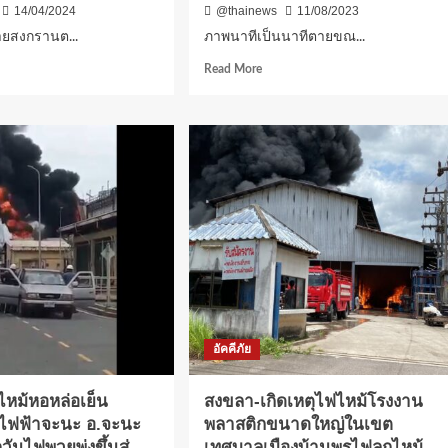
14/04/2024
@thainews
11/08/2023
น
หรือ
ม
ติด
ายสงกรานต...
ภาพนาทีเป็นนาทีตายขณ...
น
ตั้ง
d
Read
Read More
ให้
e
more
น
เป็น
ut
about
ง
ระเบียบ
ลา-
ภาพ
หวั่น
นาที
เกิด
ย
เป็น
ไฟ
รานต์
นาที
ไหม้
ใหญ่
ตาย
ซ้ำ
ขณะ
ช่าง
ทาสี
้
ถูก
น
ไฟช๊อต
8
และ
ไฟ
อัคคีภัย
ลุก
น
ไหม้
ท่วม
ไหม้หอหล่อเย็น
สงขลา-เกิดเหตุไฟไหม้โรงงาน
ตัว
ไฟฟ้าจะนะ อ.จะนะ
พลาสติกขนาดใหญ่ในเขต
บน
ันไฟพวยพุ่งขึ้นสู่
เทศบาลเมืองบ้านพรุไฟลุกไหม้
ระเบียง