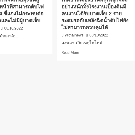
ตึก3ชั้น
าหน้าที่สามารถดับไฟ
อย่างหนักทั้งโรงงานเบื้องต้นมี
อาการ
ผ.ชี้แจงไม่กระทบต่อ
คนงานได้รับบาดเจ็บ 2 ราย
รานต์
สาหัส
และไม่มีผู้บาดเจ็บ
ระดมรถดับเพลิงฉีดน้ำดับไฟยัง
น
และ
ไม่สามารถควบคุมได้
ด
08/10/2022
ยัง
ทำให้
@thainews
03/10/2022
ม้หอหล่อ...
ง
ไฟ
สงขลา-เกิดเหตุไฟไหม้...
d
ง
ลุก
e
ไหม้
Read
Read More
ut
ง
สาย
more
ใหญ่
สื่อสาร
about
ที่
สงขลา-
อยู่
เกิด
้
บน
เหตุ
เสา
ไฟ
อ
ไฟฟ้า
ไหม้
โรงงาน
ยใน
พลาสติก
ขนาด
้า
ใหญ่
ะ
ใน
ะนะ
เขต
งขลา
เทศบาล