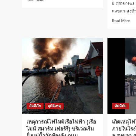
@thainews
หวั่
more
ลา
about
สงขลา-ส่งท้
บ้า
สงขลา-
Rea
Read More
ใกล้
ไฟ
mor
เรือ
ไหม้
abo
เคีย
บ้าน
สงข
เก็บ
ส่ง
ของ
ท้า
เก่า
สงก
แปลก
หาด
ไม่มี
เกิด
ไฟฟ้า
เหตุ
ใช้
ไฟ
วอด
ไหม
1
ย่า
หลัง
เขต
ซึ่ง
อัคคีภัย
อุบัติเหตุ
อัคคีภัย
เป็น
ถน
สาย
เหตุการณ์ไฟไหม้เรือไฟฟ้า (เรือ
เกิดเหตุไฟ
ที่
ไมน์ สมาร์ท เฟอร์รี่) บริเวณริม
ภายในโรง
มี
ฝั่งแม่น้ำวัดท้องคุ้ง ถนน
จ.สงขลา คว
การ