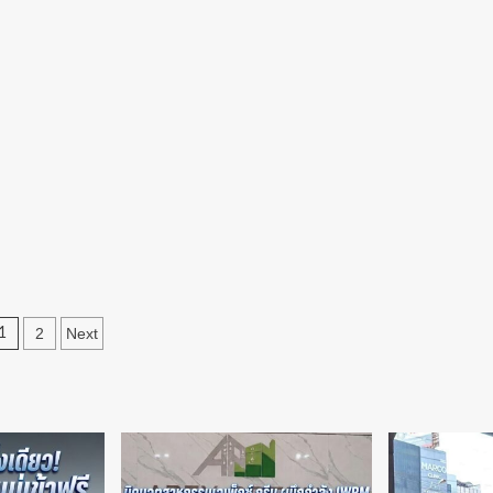
น
เมือง
บ้าน
ย
พรุ
ไฟ
ลุก
ไหม้
ฟ้า
อย่าง
หนัก
ที่
ทั้ง
ารถ
โรงงาน
เบื้อง
ต้น
มี
ว
คน
ชี้แจง
งาน
Posts
ได้
2
Next
1
ทบ
รับ
pagination
บาด
บ
เจ็บ
้า
2
ราย
ี
ระดม
รถ
ด
ดับ