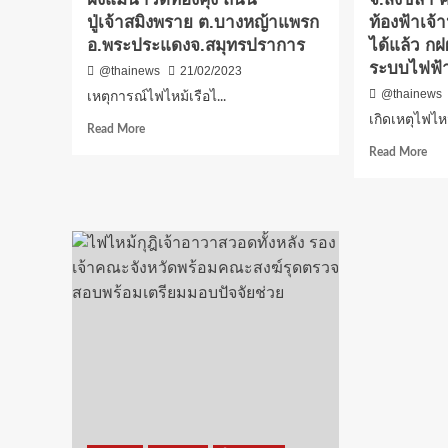
เล่น
ปู่เจ้าสมิงพราย ต.บางหญ้าแพรก
ท้องฟ้าเจ้
น้ำ
อ.พระประแดงจ.สมุทรปราการ
ได้แล้ว กฝ
สงก
ระบบไฟฟ้า
@thainews
21/02/2023
แน่
@thainews
ที่สุ
เหตุการณ์ไฟไหม้เรือไ...
อีก
เกิดเหตุไฟไห
Read
Read More
แห่
more
Rea
หนึ่
Read More
about
mor
ของ
เหตุการณ์
abo
เมือ
ไฟ
เกิด
หาด
ไหม้
เหตุ
เรือ
ไฟ
ไฟฟ้า
ไหม
(เรือ
หอ
ไมน์
หล่
สมา
เย็น
ร์ท
ภา
เฟอร์รี่)
โรง
บริเวณ
ไฟฟ
ริม
จะน
ฝั่ง
อ.จ
แม่น้ำ
จ.ส