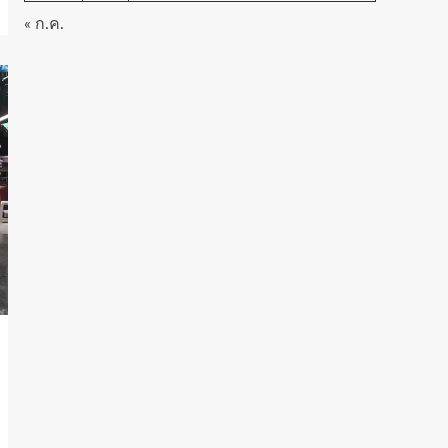
« ก.ค.