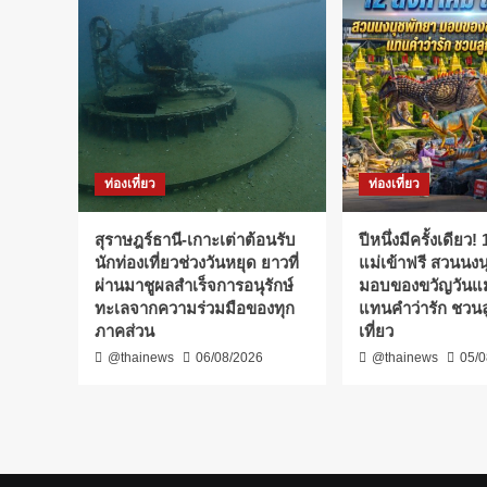
คณะ
เจ็บ
จังหวัด
พร้อม
คณะ
สงฆ์
รุด
ตรวจ
สอบ
พร้อม
ท่องเที่ยว
ท่องเที่ยว
เตรียม
มอบ
ปัจจัย
สุราษฎร์ธานี-เกาะเต่าต้อนรับ
ปีหนึ่งมีครั้งเดียว
ช่วย
นักท่องเที่ยวช่วงวันหยุด ยาวที่
แม่เข้าฟรี สวนนง
ผ่านมาชูผลสำเร็จการอนุรักษ์
มอบของขวัญวันแม
ทะเลจากความร่วมมือของทุก
แทนคำว่ารัก ชวนล
ภาคส่วน
เที่ยว
@thainews
06/08/2026
@thainews
05/0