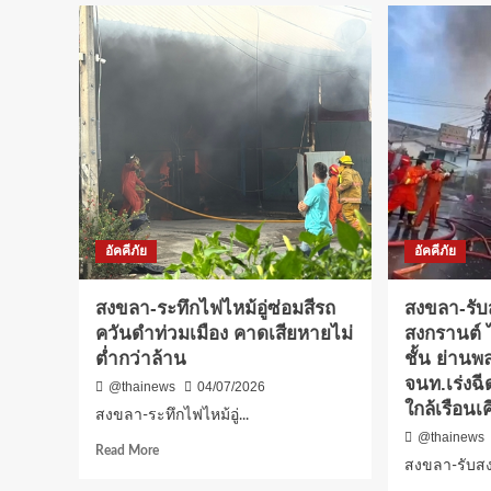
อัคคีภัย
อัคคีภัย
สงขลา-ระทึกไฟไหม้อู่ซ่อมสีรถ
สงขลา-รับ
ควันดำท่วมเมือง คาดเสียหายไม่
สงกรานต์ 
ต่ำกว่าล้าน
ชั้น ย่านพ
จนท.เร่งฉี
@thainews
04/07/2026
ใกล้เรือนเ
สงขลา-ระทึกไฟไหม้อู่...
@thainews
Read
Read More
สงขลา-รับสง
more
about