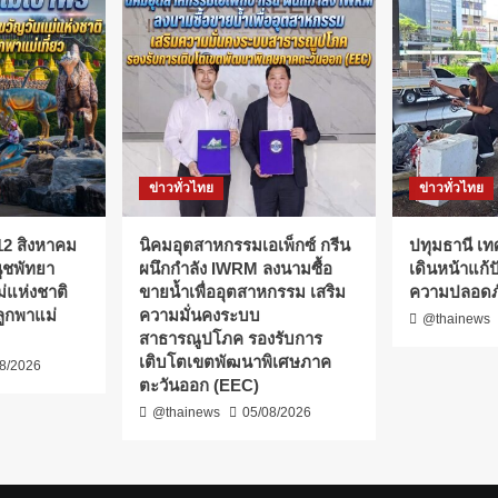
เพลิง
ฉีด
น้ำ
ดับ
ไฟ
ยัง
ไม่
สามารถ
ข่าวทั่วไทย
ข่าวทั่วไทย
ควบคุม
ได้
! 12 สิงหาคม
​นิคมอุตสาหกรรมเอเพ็กซ์ กรีน
ปทุมธานี เท
นุชพัทยา
ผนึกกำลัง IWRM ลงนามซื้อ
เดินหน้าแก้ป
่แห่งชาติ
ขายน้ำเพื่ออุตสาหกรรม เสริม
ความปลอดภ
ูกพาแม่
ความมั่นคงระบบ
@thainews
สาธารณูปโภค รองรับการ
เติบโตเขตพัฒนาพิเศษภาค
8/2026
ตะวันออก (EEC)
@thainews
05/08/2026