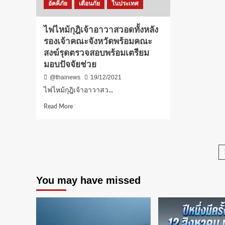
วัด
ควั
อัคคีภัย
เตือนภัย
ในประเทศ
ท้องคุ้ง
ไฟ
ถนน
พว
ไฟไหม้กุฎิเจ้าอาวาสวอดทั้งหลัง
ปู่เจ้าสมิงพราย
พุ่ง
ต.บางหญ้าแพรก
รองเจ้าคณะจังหวัดพร้อมคณะ
ขึ้น
อ.พระ
สู่
สงฆ์รุดตรวจสอบพร้อมเตรียม
ประ
ท้อง
มอบปัจจัยช่วย
แดงจ.สมุทรปราการ
เจ้า
@thainews
19/12/2021
หน้า
สาม
ไฟไหม้กุฎิเจ้าอาวาสว...
ดับ
Read
Read More
ไฟ
more
ได้
about
แล้
ไฟ
กฝผ.
ไหม้
ไม่
กุฎิ
กระ
เจ้า
ต่อ
อาวาส
ระบ
You may have missed
วอด
ไฟฟ
ทั้ง
และ
หลัง
ไม่ม
รอง
ผู้
เจ้า
บา