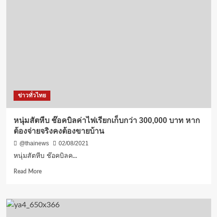
ความ
ยินดี”
ผู้
บริหาร
“มหาวิทยาลัย
ราชภัฏ
อุบลราชธานี”
รับ
รางวัล
อัน
ข่าวทั่วไทย
ทรง
เกียรติ
ประจำ
หนุ่มสัตหีบ ช๊อคบิลค่าไฟเรียกเก็บกว่า 300,000 บาท หาก
ปี
ต้องจ่ายจริงคงต้องขายบ้าน
2564
@thainews
02/08/2021
หนุ่มสัตหีบ ช๊อคบิลค...
Read
Read More
more
about
หนุ่ม
สัตหีบ
ช๊อ