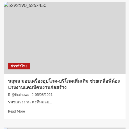
รัฐ
มน
ตรีฯ
นิพนธ์
เยี่ยม
เจ้า
หน้าที่
ด้าน
คัด
กรอง
โค
วิด
ข่าวทั่วไทย
จ.นครนายก
พร้อม
ขอบคุณ
นฤมล มอบเครื่องอุปโภค-บริโภคเพิ่มเติม ช่วยเหลือพี่น้อง
ทุก
แรงงานแคมป์คนงานก่อสร้าง
ฝ่าย
ทำงาน
@thainews
05/08/2021
ด้วย
รมช.แรงงาน ส่งทีมมอบ...
ความ
ทุ่มเท
Read
Read More
และ
more
เสีย
about
สละ
นฤมล