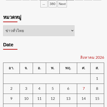
หนุ่ม
pagination
380
Next
…
ค้า
ยา
เสพ
หมวดหมู่
ติด
พร้อม
หมวด
ยาบ้า
6,000
หมู่
เม็ด
ส่ง
Date
ดำเนิน
คดี
สิงหาคม 2026
อา.
จ.
อ.
พ.
พฤ.
ศ.
ส.
1
2
3
4
5
6
7
8
9
10
11
12
13
14
15