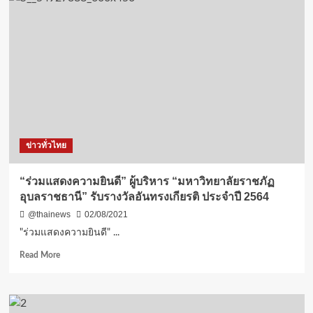
สัตหีบ
ยอมรับ
ระบบ
ผิด
พลาด
รีบ
แก้ไข
หลัง
คิด
ค่า
ไฟ
ข่าวทั่วไทย
3
แสน
กว่า
“ร่วมแสดงความยินดี” ผู้บริหาร “มหาวิทยาลัยราชภัฏ
บาท
อุบลราชธานี” รับรางวัลอันทรงเกียรติ ประจำปี 2564
(ชม
คลิป)
@thainews
02/08/2021
"ร่วมแสดงความยินดี" ...
Read
Read More
more
about
“ร่วม
แสดง