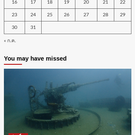
16
17
18
19
20
21
22
23
24
25
26
27
28
29
30
31
« ก.ค.
You may have missed