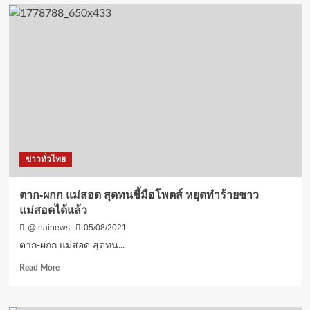
สงขลา-
คณะ
สงฆ์
จังหวัด
สงขลา
ร่วม
กับ
มูลนิธิ
พุทธ
มณฑล
จังหวัด
สงขลา
ข่าวทั่วไทย
มอบ
ข้าวสาร
หนัก
ตาก-ผกก แม่สอด สุดทนชี้มือโพตส์ หยุดทำร้ายชาว
20
แม่สอดได้แล้ว
ตัน
ช่วย
@thainews
05/08/2021
ประชาชน
ตาก-ผกก แม่สอด สุดทน...
ที่
ได้
Read
Read More
รับ
more
ผลก
about
ระ
ตาก-