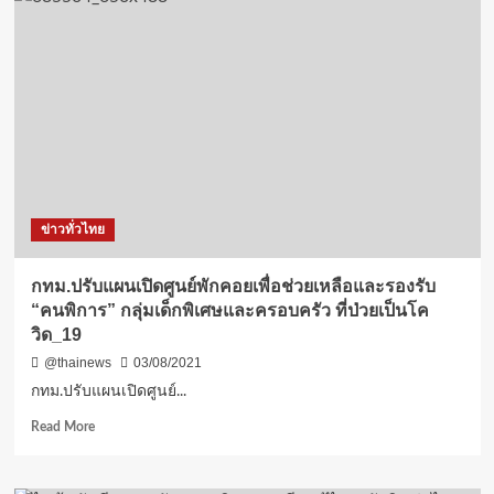
ข่าวดี
สำหรับ
ชาว
สิงห
นคร
ปี
หน้า
ได้
ใช้
บริการ
โรง
ข่าวทั่วไทย
พยาบาล
ส่วน
หน้า
กทม.ปรับแผนเปิดศูนย์พักคอยเพื่อช่วยเหลือและรองรับ
แน่นอน
“คนพิการ” กลุ่มเด็กพิเศษและครอบครัว ที่ป่วยเป็นโค
วิด_19
@thainews
03/08/2021
กทม.ปรับแผนเปิดศูนย์...
Read
Read More
more
about
กทม.ปรับ