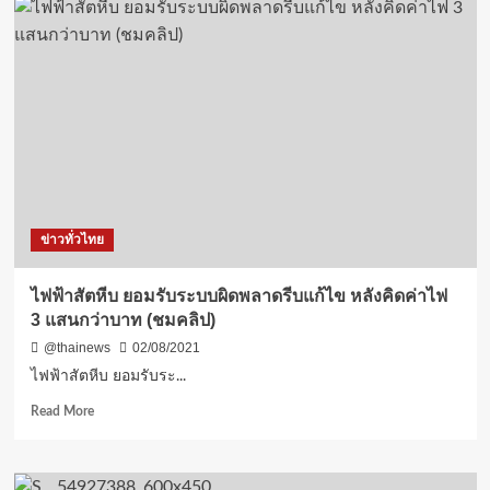
แผน
เปิด
ศูนย์
พัก
คอย
เพื่อ
ช่วย
เหลือ
และ
รองรับ
“คน
ข่าวทั่วไทย
พิการ”
กลุ่ม
เด็ก
ไฟฟ้าสัตหีบ ยอมรับระบบผิดพลาดรีบแก้ไข หลังคิดค่าไฟ
พิเศษ
3 แสนกว่าบาท (ชมคลิป)
และ
ครอบครัว
@thainews
02/08/2021
ที่
ไฟฟ้าสัตหีบ ยอมรับระ...
ป่วย
เป็น
Read
Read More
โค
more
วิด_19
about
ไฟฟ้า