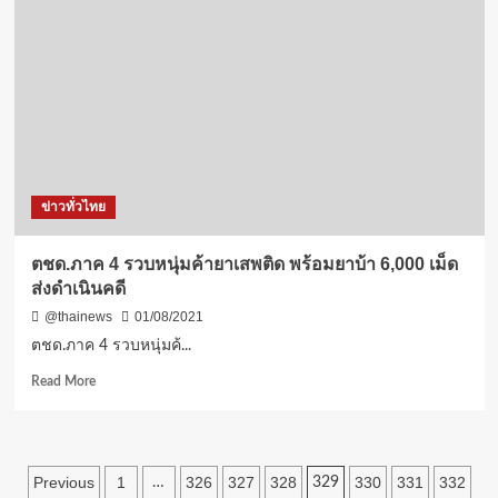
คบิล
ค่า
ไฟ
เรียก
เก็บ
กว่า
300,000
บาท
หาก
ข่าวทั่วไทย
ต้อง
จ่าย
จริง
ตชด.ภาค 4 รวบหนุ่มค้ายาเสพติด พร้อมยาบ้า 6,000 เม็ด
คง
ส่งดำเนินคดี
ต้อง
ขาย
@thainews
01/08/2021
บ้าน
ตชด.ภาค 4 รวบหนุ่มค้...
Read
Read More
more
about
ตชด.ภาค
4
Posts
Previous
1
326
327
328
330
331
332
…
329
รวบ