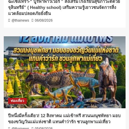
ฉะเชิงเทรา-​“ บูรพาพาวเวอร์ ” ส่งเสริมโรงเรียนสุขภาวะดีด้วย
จุลินทรีย์” ( Healthy school) เสริมความรู้เยาวชนจัดการสิ่ง
แวดล้อมปลอดภัยยั่งยืน
@thainews
06/08/2026
ท่องเที่ยว
ปีหนึ่งมีครั้งเดียว! 12 สิงหาคม แม่เข้าฟรี สวนนงนุชพัทยา มอบ
ของขวัญวันแม่แห่งชาติ แทนคำว่ารัก ชวนลูกพาแม่เที่ยว
@thainews
05/08/2026