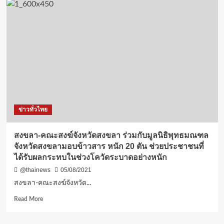
มอบ
เครื่อง
อุปโภค-
บริโภค
เพิ่ม
เติม
ช่วย
เหลือ
พี่
น้อง
แรง
ข่าวทั่วไทย
งาน
แคม
ป์
สงขลา-คณะสงฆ์จังหวัดสงขลา ร่วมกับมูลนิธิพุทธมณฑล
คน
จังหวัดสงขลามอบข้าวสาร หนัก 20 ตัน ช่วยประชาชนที่
งาน
ได้รับผลกระทบในช่วงโควัดระบาดอย่างหนัก
ก่อสร้าง
@thainews
05/08/2021
สงขลา-คณะสงฆ์จังหวัด...
Read
Read More
more
about