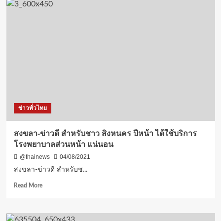
ทบ
ผกก
ใน
แม่สอด
ช่วง
สุด
โค
ทน
วัด
ชี้
ระบาด
มือ
อย่าง
โพตส์
หนัก
หยุด
ทำร้าย
ชาว
แม่สอด
ข่าวทั่วไทย
ได้
แล้ว
สงขลา-ข่าวดี สำหรับชาว สิงหนคร ปีหน้า ได้ใช้บริการ
โรงพยาบาลส่วนหน้า แน่นอน
@thainews
04/08/2021
สงขลา-ข่าวดี สำหรับช...
Read
Read More
more
about
สงขลา-