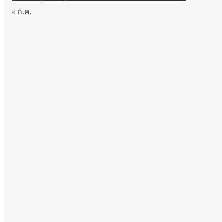
« ก.ค.