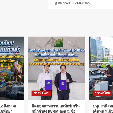
@thainews
21/03/2022
ข่าวทั่วไทย
ข่าวทั่วไทย
! 12 สิงหาคม
​นิคมอุตสาหกรรมเอเพ็กซ์ กรีน
ปทุมธานี เท
นุชพัทยา
ผนึกกำลัง IWRM ลงนามซื้อ
เดินหน้าแก้ป